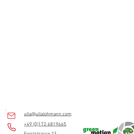
ulla@ullalohmann.com
r
,
+49 (0)172 6819665
Forststrasse 23