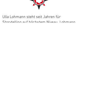
Ulla Lohmann steht seit Jahren für
Storytelling auf höchstem Niveau. Lohmann
und ihr Team realisieren komplexe Film- &
Fotoproduktionen und spannende
Abenteuerreisen, besonders zu aktiven
Vulkanen, in die Berge und zu Urvölkern in
der Südsee.
© 2026 by Ulla Lohmann
Home
Widerruf
Kontakt
Impressum
Datenschutz (pdf)